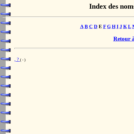
Index des nom
A
B
C
D
E
F
G
H
I
J
K
L
Retour à
, ?
( - )