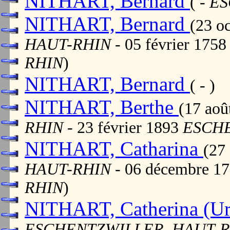
NITHART, Bernard
( -
ES
NITHART, Bernard
(23 o
HAUT-RHIN
- 05 février 175
RHIN
)
NITHART, Bernard
( - )
NITHART, Berthe
(17 ao
RHIN
- 23 février 1893
ESCHE
NITHART, Catharina
(27
HAUT-RHIN
- 06 décembre 1
RHIN
)
NITHART, Catherina (Ur
ESCHENTZWILLER, HAUT-