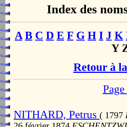
Index des nom
A
B
C
D
E
F
G
H
I
J
K
Y 
Retour à la
Page 
NITHARD, Petrus
( 1797
26 février 1874
ESCHENTZWI