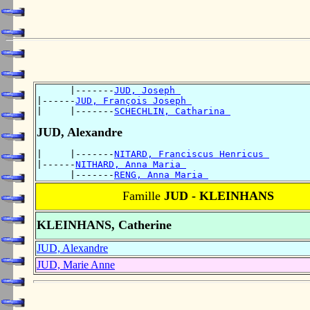
      |-------
JUD, Joseph 
|------
JUD, François Joseph 
|     |-------
SCHECHLIN, Catharina 
JUD, Alexandre
|     |-------
NITARD, Franciscus Henricus 
|------
NITHARD, Anna Maria 
      |-------
RENG, Anna Maria 
Famille
JUD - KLEINHANS
KLEINHANS, Catherine
JUD, Alexandre
JUD, Marie Anne