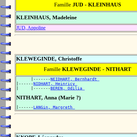
Famille
JUD - KLEINHAUS
KLEINHAUS, Madeleine
JUD, Appoline
KLEWEGINDE, Christoffe
Famille
KLEWEGINDE - NITHART
      |-------
NEIDHART, Bernhardt 
|------
NIDHART, Heinricy 
|     |-------
BEREN, Odilia 
NITHART, Anna (Marie ?)
|------
LANGin, Margreth 