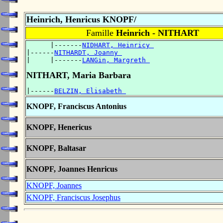
Heinrich, Henricus KNOPF/
Famille
Heinrich - NITHART
      |-------
NIDHART, Heinricy 
|------
NITHARDT, Joanny 
|     |-------
LANGin, Margreth 
NITHART, Maria Barbara
|------
BELZIN, Elisabeth 
KNOPF, Franciscus Antonius
KNOPF, Henericus
KNOPF, Baltasar
KNOPF, Joannes Henricus
KNOPF, Joannes
KNOPF, Franciscus Josephus