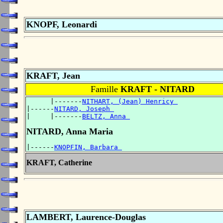
KNOPF, Leonardi
KRAFT, Jean
Famille
KRAFT - NITARD
      |-------
NITHART, (Jean) Henricy 
|------
NITARD, Joseph 
|     |-------
BELTZ, Anna 
NITARD, Anna Maria
|------
KNOPFIN, Barbara 
KRAFT, Catherine
LAMBERT, Laurence-Douglas