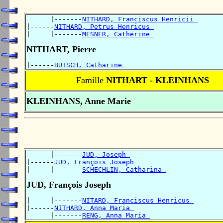
      |-------
NITHARD, Franciscus Henricii 
|------
NITHARD, Petrus Henricus 
|     |-------
MESNER, Catherine 
NITHART, Pierre
|------
BUTSCH, Catharine 
Famille
NITHART - KLEINHANS
KLEINHANS, Anne Marie
      |-------
JUD, Joseph 
|------
JUD, François Joseph 
|     |-------
SCHECHLIN, Catharina 
JUD, François Joseph
|     |-------
NITARD, Franciscus Henricus 
|------
NITHARD, Anna Maria 
      |-------
RENG, Anna Maria 