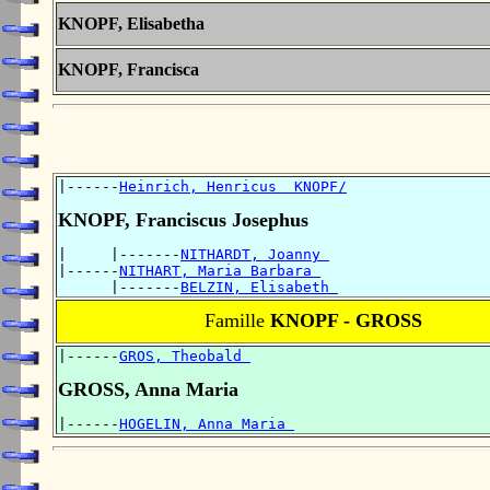
KNOPF, Elisabetha
KNOPF, Francisca
|------
Heinrich, Henricus  KNOPF/
KNOPF, Franciscus Josephus
|     |-------
NITHARDT, Joanny 
|------
NITHART, Maria Barbara 
      |-------
BELZIN, Elisabeth 
Famille
KNOPF - GROSS
|------
GROS, Theobald 
GROSS, Anna Maria
|------
HOGELIN, Anna Maria 