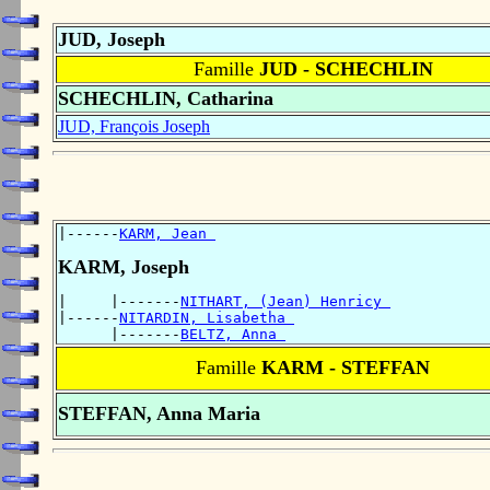
JUD, Joseph
Famille
JUD - SCHECHLIN
SCHECHLIN, Catharina
JUD, François Joseph
|------
KARM, Jean 
KARM, Joseph
|     |-------
NITHART, (Jean) Henricy 
|------
NITARDIN, Lisabetha 
      |-------
BELTZ, Anna 
Famille
KARM - STEFFAN
STEFFAN, Anna Maria