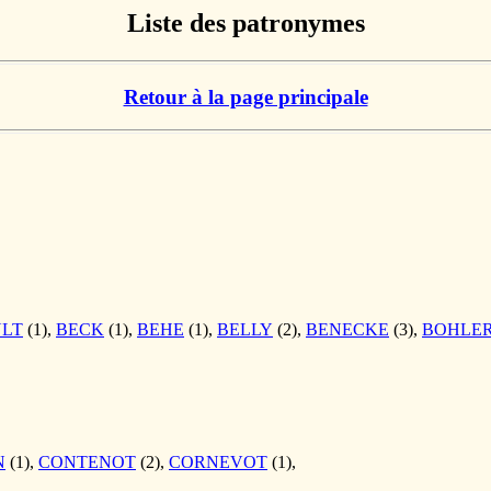
Liste des patronymes
Retour à la page principale
LT
(1),
BECK
(1),
BEHE
(1),
BELLY
(2),
BENECKE
(3),
BOHLE
N
(1),
CONTENOT
(2),
CORNEVOT
(1),