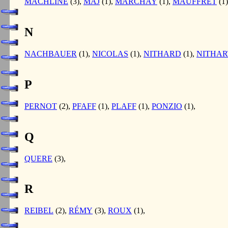
MACHLINE
(3),
MAJ
(1),
MARCHAY
(1),
MAUFFRET
(1
N
NACHBAUER
(1),
NICOLAS
(1),
NITHARD
(1),
NITHAR
P
PERNOT
(2),
PFAFF
(1),
PLAFF
(1),
PONZIO
(1),
Q
QUERE
(3),
R
REIBEL
(2),
RÉMY
(3),
ROUX
(1),