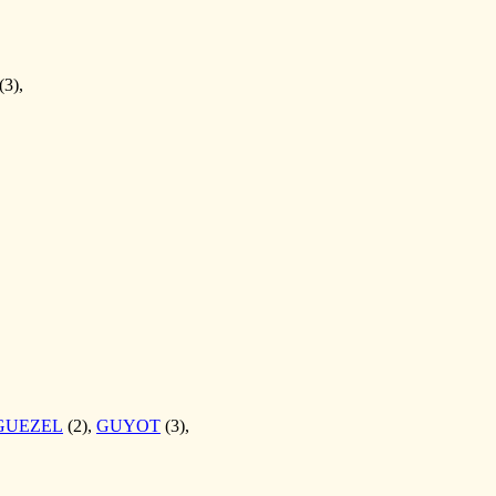
(3),
GUEZEL
(2),
GUYOT
(3),