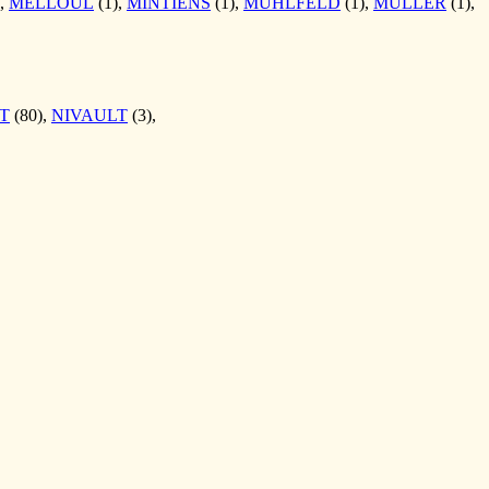
),
MELLOUL
(1),
MINTIENS
(1),
MUHLFELD
(1),
MULLER
(1),
T
(80),
NIVAULT
(3),