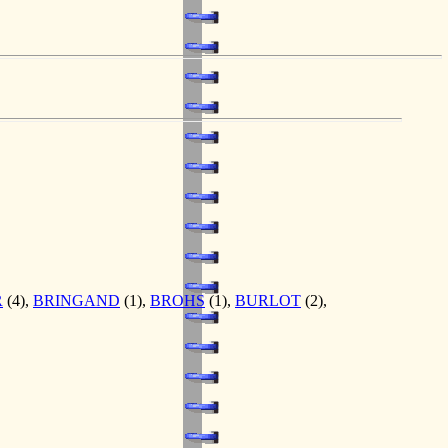
R
(4),
BRINGAND
(1),
BROHS
(1),
BURLOT
(2),