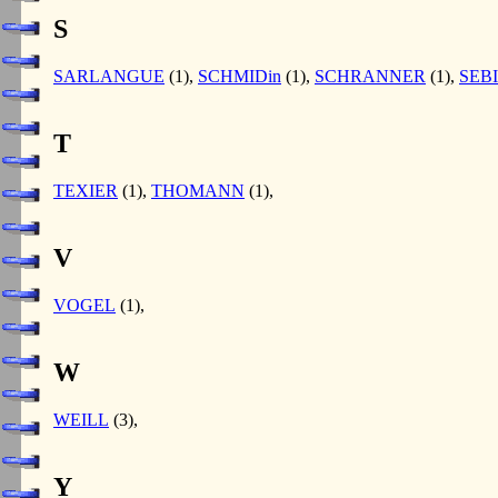
S
SARLANGUE
(1),
SCHMIDin
(1),
SCHRANNER
(1),
SEB
T
TEXIER
(1),
THOMANN
(1),
V
VOGEL
(1),
W
WEILL
(3),
Y