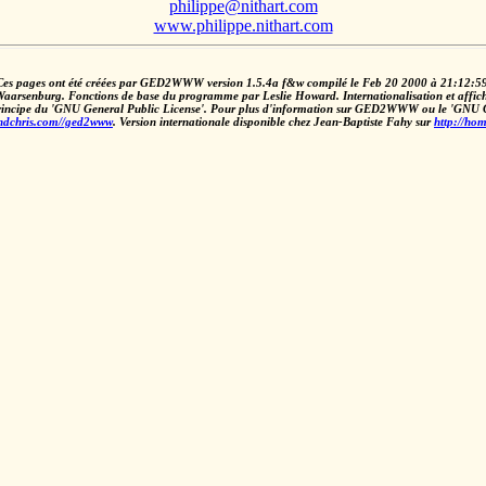
philippe@nithart.com
www.philippe.nithart.com
Ces pages ont été créées par GED2WWW version 1.5.4a f&w compilé le Feb 20 2000 à 21:12:59
burg. Fonctions de base du programme par Leslie Howard. Internationalisation et affichag
principe du 'GNU General Public License'. Pour plus d'information sur GED2WWW ou le 'GNU G
andchris.com//ged2www
. Version internationale disponible chez Jean-Baptiste Fahy sur
http://hom