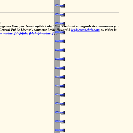
.
e des lieux par Jean-Baptiste Fahy 1998. Photos et sauvegarde des paramètres par
eneral Public License', contactez Leslie Howard à
les@lesandchris.com
ou visitez la
e.nordnet.fr/~jbfahy
jbfahy@nordnet.fr
,
.