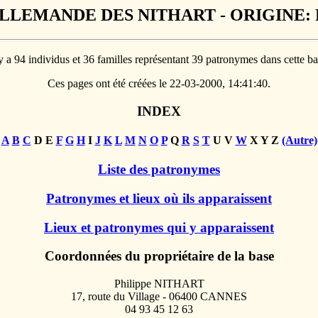
LLEMANDE DES NITHART - ORIGINE: 
 y a 94 individus et 36 familles représentant 39 patronymes dans cette ba
Ces pages ont été créées le 22-03-2000, 14:41:40.
INDEX
A
B
C
D E
F
G
H
I
J
K
L
M
N
O
P
Q
R
S
T
U V
W
X Y Z
(Autre)
Liste des patronymes
Patronymes et lieux où ils apparaissent
Lieux et patronymes qui y apparaissent
Coordonnées du propriétaire de la base
Philippe NITHART
17, route du Village - 06400 CANNES
04 93 45 12 63