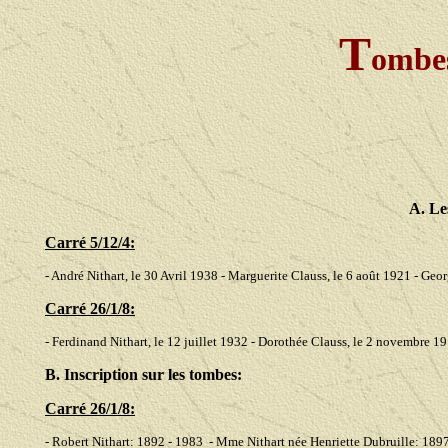
T
ombe
A. Le
Carré 5/12/4:
- André Nithart, le 30 Avril 1938 - Marguerite Clauss, le 6 août 1921 - Geo
Carré 26/1/8:
- Ferdinand Nithart, le 12 juillet 1932 - Dorothée Clauss, le 2 novembre 
B. Inscription sur les tombes:
Carré 26/1/8:
- Robert Nithart: 1892 - 1983 - Mme Nithart née Henriette Dubruille: 1