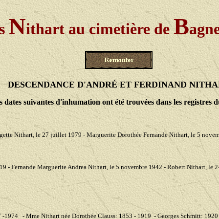
N
B
s
ithart au cimetière de
agne
DESCENDANCE D'ANDRÉ ET FERDINAND NITHA
s dates suivantes d'inhumation ont été trouvées dans les registres d
rgette Nithart, le 27 juillet 1979 - Marguerite Dorothée Fernande Nithart, le 5 nov
1919 - Fernande Marguerite Andrea Nithart, le 5 novembre 1942 - Robert Nithart, le
897 -1974 - Mme Nithart née Dorothée Clauss: 1853 - 1919 - Georges Schmitt: 192